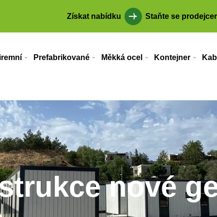
Získat nabídku
Staňte se prodejce
iremní
Prefabrikované
Měkká ocel
Kontejner
Kab
strukce nové g