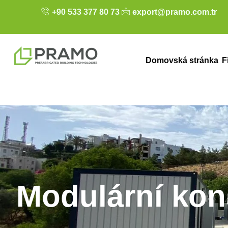
+90 533 377 80 73
export@pramo.com.tr
Domovská stránka
F
Modulární kon