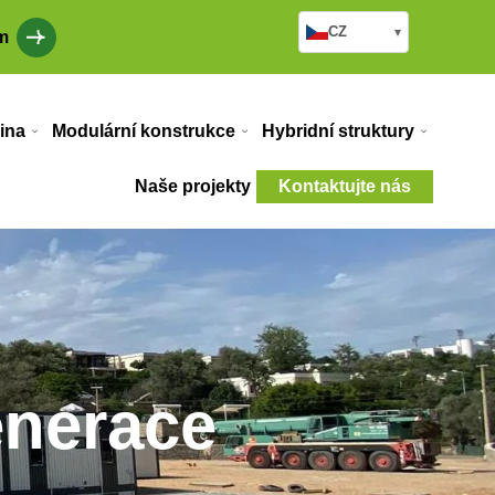
CZ
▾
m
ina
Modulární konstrukce
Hybridní struktury
Naše projekty
Kontaktujte nás
enerace