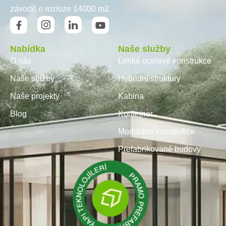
závodě o rozloze 14000 m2.
Nabídka
Naše služby
O nás
Lehké ocelové konstrukce
Naše služby
Hybridní struktury
Naše projekty
Kabina
Blog
Kontejner
Modulární konstrukce
Prefabrikované budovy