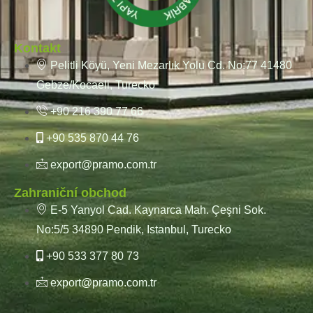
Kontakt
Pelitli Köyü, Yeni Mezarlık Yolu Cd. No:77 41480
Gebze/Kocaeli, Turecko
+90 216 390 77 66
+90 535 870 44 76
export@pramo.com.tr
Zahraniční obchod
E-5 Yanyol Cad. Kaynarca Mah. Çeşni Sok.
No:5/5 34890 Pendik, Istanbul, Turecko
+90 533 377 80 73
export@pramo.com.tr