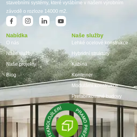
stavebními systémy, které vyrábíme v našem výrobním
závodě o rozloze 14000 m2.
Nabídka
Naše služby
O nás
Lehké ocelové konstrukce
Naše služby
Hybridní struktury
Naše projekty
Kabina
Blog
Kontejner
Modulární konstrukce
Prefabrikované budovy