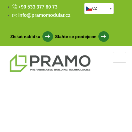
+90 533 377 80 73
CZ
▾
info@pramomodular.cz
Získat nabídku
Staňte se prodejcem
Bezpečnostní skříňka
Kurtkoy VIP