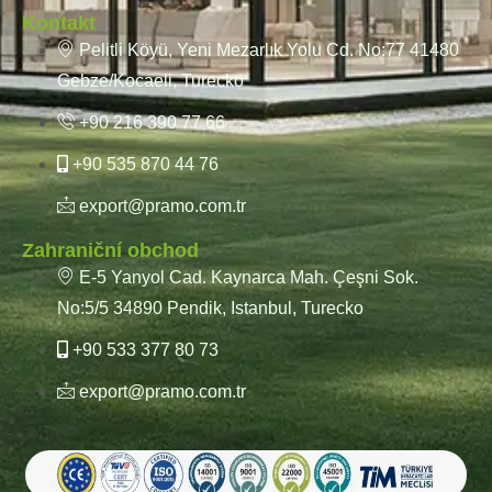
Kontakt
Pelitli Köyü, Yeni Mezarlık Yolu Cd. No:77 41480
Gebze/Kocaeli, Turecko
+90 216 390 77 66
+90 535 870 44 76
export@pramo.com.tr
Zahraniční obchod
E-5 Yanyol Cad. Kaynarca Mah. Çeşni Sok.
No:5/5 34890 Pendik, Istanbul, Turecko
+90 533 377 80 73
export@pramo.com.tr