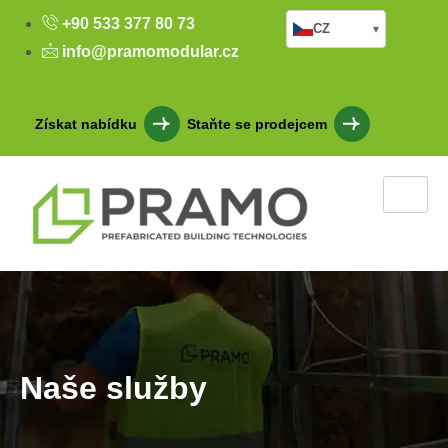
+90 533 377 80 73
CZ
▾
info@pramomodular.cz
Získat nabídku
Staňte se prodejcem
Naše služby