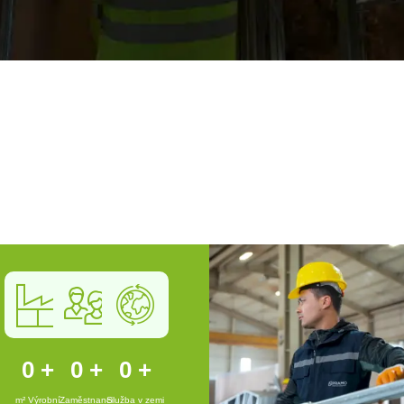
0
+
0
+
0
+
m² Výrobní
Zaměstnanci
Služba v zemi