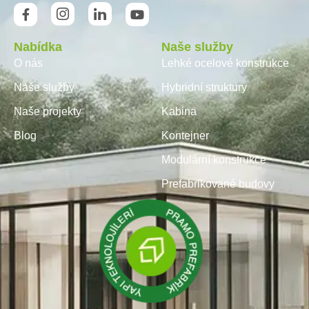
Nabídka
Naše služby
O nás
Lehké ocelové konstrukce
Naše služby
Hybridní struktury
Naše projekty
Kabina
Blog
Kontejner
Modulární konstrukce
Prefabrikované budovy