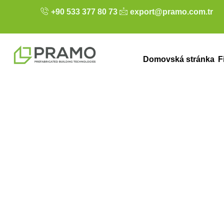
+90 533 377 80 73
export@pramo.com.tr
Domovská stránka
F
Lehké ocelové