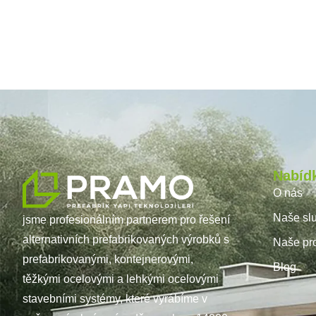
Nabíd
O nás
Naše sl
jsme profesionálním partnerem pro řešení
alternativních prefabrikovaných výrobků s
Naše pro
prefabrikovanými, kontejnerovými,
Blog
těžkými ocelovými a lehkými ocelovými
stavebními systémy, které vyrábíme v