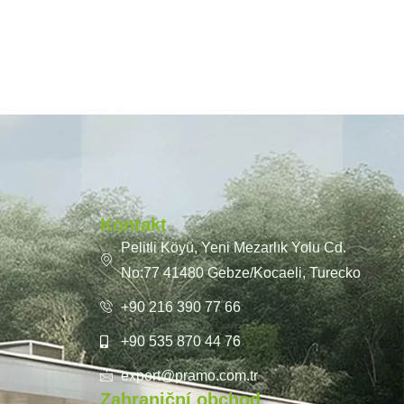
Kontakt
Pelitli Köyü, Yeni Mezarlık Yolu Cd.
No:77 41480 Gebze/Kocaeli, Turecko
+90 216 390 77 66
+90 535 870 44 76
export@pramo.com.tr
Zahraniční obchod