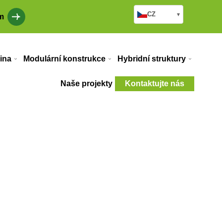
CZ
▾
m
ina
Modulární konstrukce
Hybridní struktury
Naše projekty
Kontaktujte nás