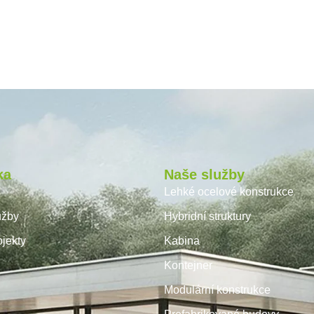
ka
Naše služby
Lehké ocelové konstrukce
užby
Hybridní struktury
jekty
Kabina
Kontejner
Modulární konstrukce