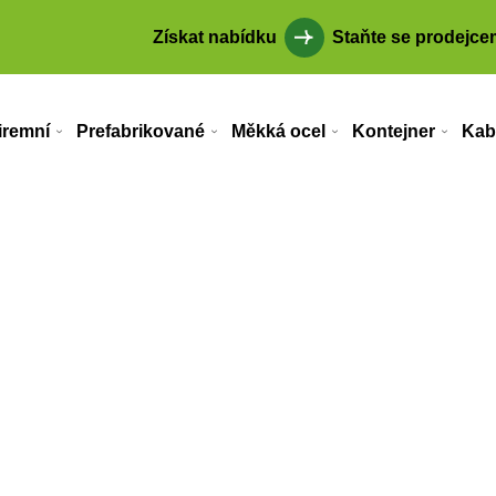
Získat nabídku
Staňte se prodejce
iremní
Prefabrikované
Měkká ocel
Kontejner
Kab
 ubytovny