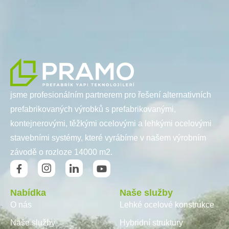
jsme profesionálním partnerem pro řešení alternativních
prefabrikovaných výrobků s prefabrikovanými,
kontejnerovými, těžkými ocelovými a lehkými ocelovými
stavebními systémy, které vyrábíme v našem výrobním
závodě o rozloze 14000 m2.
Nabídka
Naše služby
O nás
Lehké ocelové konstrukce
Naše služby
Hybridní struktury