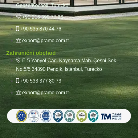
Gebze/Kocaeli, Turecko
+90 216 390 77 66
+90 535 870 44 76
export@pramo.com.tr
Zahraniční obchod
E-5 Yanyol Cad. Kaynarca Mah. Çeşni Sok.
No:5/5 34890 Pendik, Istanbul, Turecko
+90 533 377 80 73
export@pramo.com.tr