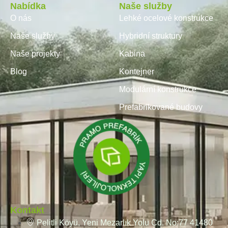
Nabídka
Naše služby
O nás
Lehké ocelové konstrukce
Naše služby
Hybridní struktury
Naše projekty
Kabina
Blog
Kontejner
Modulární konstrukce
Prefabrikované budovy
Kontakt
Pelitli Köyü, Yeni Mezarlık Yolu Cd. No:77 41480