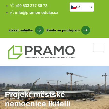
+90 533 377 80 73
CZ
▾
info@pramomodular.cz
Získat nabídku
Staňte se prodejcem
Projekt městské
nemocnice Ikitelli