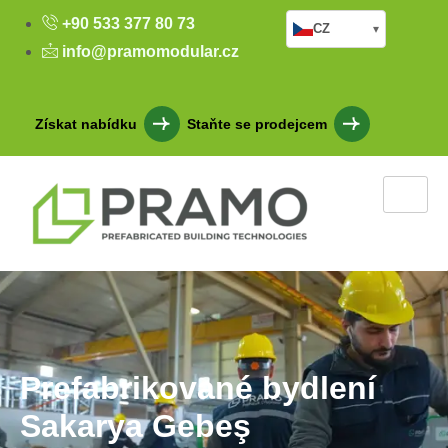
+90 533 377 80 73
CZ
▾
info@pramomodular.cz
Získat nabídku
Staňte se prodejcem
Prefabrikované bydlení
Sakarya Gebeş