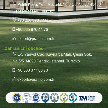
Pelitli Köyü, Yeni Mezarlık Yolu Cd. No:77 41480
Gebze/Kocaeli, Turecko
+90 216 390 77 66
+90 535 870 44 76
export@pramo.com.tr
Zahraniční obchod
E-5 Yanyol Cad. Kaynarca Mah. Çeşni Sok.
No:5/5 34890 Pendik, Istanbul, Turecko
+90 533 377 80 73
export@pramo.com.tr