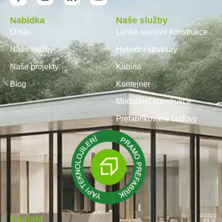
Nabídka
Naše služby
O nás
Lehké ocelové konstrukce
Naše služby
Hybridní struktury
Naše projekty
Kabina
Blog
Kontejner
Modulární konstrukce
Prefabrikované budovy
Kontakt