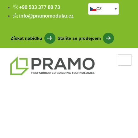
+90 533 377 80 73
CZ
▾
info@pramomodular.cz
Získat nabídku
Staňte se prodejcem
Kontejnerová kancelář
Maltepe