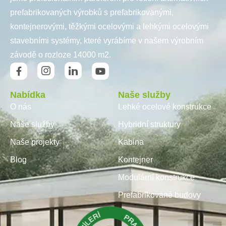
prefabrikovaných výrobků s prefabrikovanými,
kontejnerovými, těžkými ocelovými a lehkými ocelovými
stavebními systémy, které vyrábíme v našem výrobním
závodě o rozloze 14000 m2.
Nabídka
Naše služby
O nás
Lehké ocelové konstrukce
Naše služby
Hybridní struktury
Naše projekty
Kabina
Blog
Kontejner
Modulární konstrukce
Prefabrikované budovy