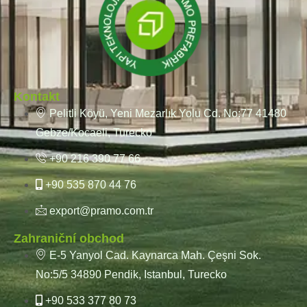
Kontakt
Pelitli Köyü, Yeni Mezarlık Yolu Cd. No:77 41480
Gebze/Kocaeli, Turecko
+90 216 390 77 66
+90 535 870 44 76
export@pramo.com.tr
Zahraniční obchod
E-5 Yanyol Cad. Kaynarca Mah. Çeşni Sok.
No:5/5 34890 Pendik, Istanbul, Turecko
+90 533 377 80 73