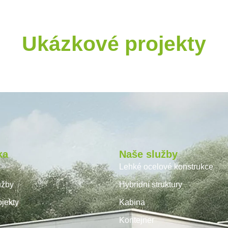
Ukázkové projekty
ka
Naše služby
Lehké ocelové konstrukce
užby
Hybridní struktury
jekty
Kabina
Kontejner