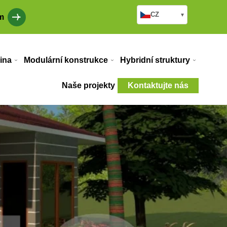
CZ
▾
m
ina
Modulární konstrukce
Hybridní struktury
Naše projekty
Kontaktujte nás