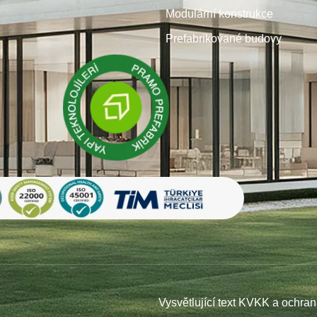
Modulární konstrukce
Prefabrikované budovy
Vysvětlující text KVKK a ochra