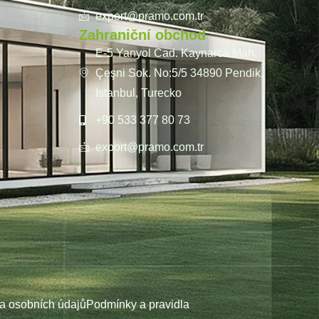
export@pramo.com.tr
Zahraniční obchod
E-5 Yanyol Cad. Kaynarca Mah.
Çeşni Sok. No:5/5 34890 Pendik,
Istanbul, Turecko
+90 533 377 80 73
export@pramo.com.tr
na osobních údajů
Podmínky a pravidla