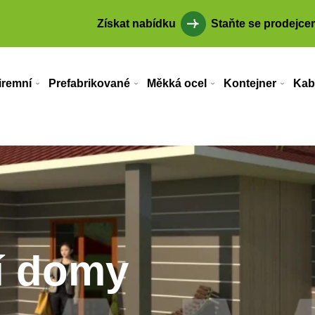
Získat nabídku
Staňte se prodejce
iremní
Prefabrikované
Měkká ocel
Kontejner
Kab
í domy