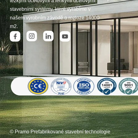
těžkými ocelovými a lehkými ocelovými
stavebními systémy, které vyrábíme v
našem výrobním závodě o rozloze 14000
m2.
© Pramo Prefabrikované stavební technologie