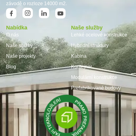
závodě o rozloze 14000 m2.
Nabídka
Naše služby
O nás
Lehké ocelové konstrukce
Naše služby
Hybridní struktury
Naše projekty
Kabina
Blog
Kontejner
Modulární konstrukce
Prefabrikované budovy