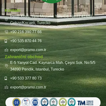
Kontakt
Pelitli Köyü, Yeni Mezarlık Yolu Cd. No:77 41480
Gebze/Kocaeli, Turecko
+90 216 390 77 66
+90 535 870 44 76
export@pramo.com.tr
Zahraniční obchod
E-5 Yanyol Cad. Kaynarca Mah. Çeşni Sok. No:5/5
34890 Pendik, Istanbul, Turecko
+90 533 377 80 73
export@pramo.com.tr