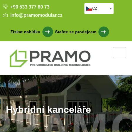
+90 533 377 80 73
CZ
▾
info@pramomodular.cz
Získat nabídku
Staňte se prodejcem
Hybridní kanceláře