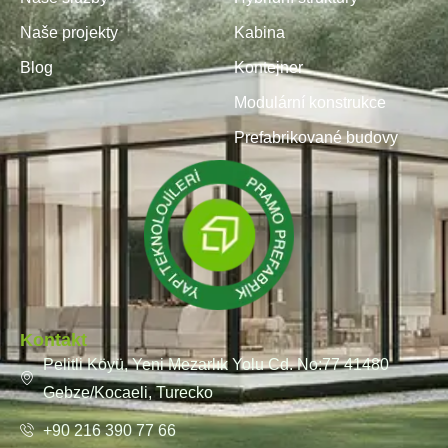
Naše projekty
Kabina
Blog
Kontejner
Modulární konstrukce
Prefabrikované budovy
Kontakt
Pelitli Köyü, Yeni Mezarlık Yolu Cd. No:77 41480
Gebze/Kocaeli, Turecko
+90 216 390 77 66