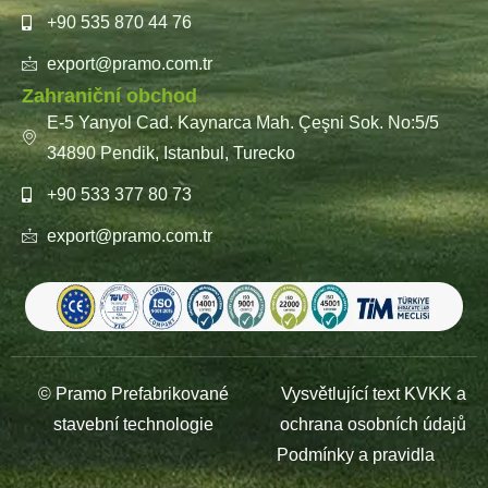
+90 535 870 44 76
export@pramo.com.tr
Zahraniční obchod
E-5 Yanyol Cad. Kaynarca Mah. Çeşni Sok. No:5/5
34890 Pendik, Istanbul, Turecko
+90 533 377 80 73
export@pramo.com.tr
© Pramo Prefabrikované
Vysvětlující text KVKK a
stavební technologie
ochrana osobních údajů
Podmínky a pravidla