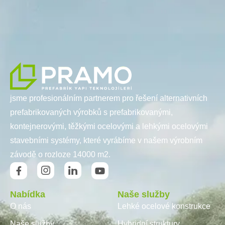
jsme profesionálním partnerem pro řešení alternativních
prefabrikovaných výrobků s prefabrikovanými,
kontejnerovými, těžkými ocelovými a lehkými ocelovými
stavebními systémy, které vyrábíme v našem výrobním
závodě o rozloze 14000 m2.
Nabídka
Naše služby
O nás
Lehké ocelové konstrukce
Naše služby
Hybridní struktury