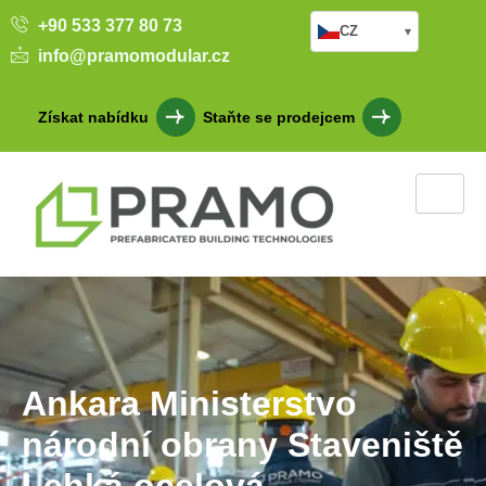
+90 533 377 80 73
CZ
▾
info@pramomodular.cz
Získat nabídku
Staňte se prodejcem
Ankara Ministerstvo
národní obrany Staveniště